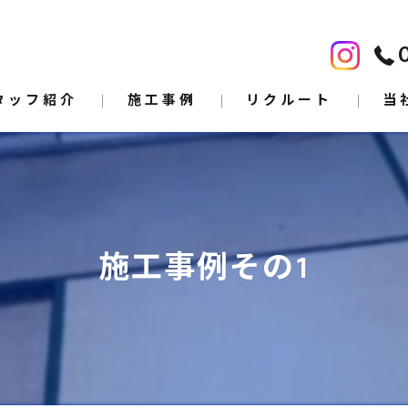
タッフ紹介
施工事例
リクルート
当
原状
修繕
施工事例その1
ハウ
水回
求人