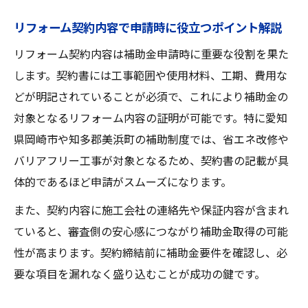
補助金申請に必須なリフォーム契約の注意
リフォーム契約内容で申請時に役立つポイント解説
点
愛知で省エネリフォームを叶える契約の工夫
リフォーム契約内容は補助金申請時に重要な役割を果た
します。契約書には工事範囲や使用材料、工期、費用な
リフォーム契約で省エネ工事を有利に進め
どが明記されていることが必須で、これにより補助金の
るコツ
対象となるリフォーム内容の証明が可能です。特に愛知
省エネ化を実現するリフォーム契約の工夫
県岡崎市や知多郡美浜町の補助制度では、省エネ改修や
とは
バリアフリー工事が対象となるため、契約書の記載が具
リフォーム契約内容で省エネ補助金活用術
体的であるほど申請がスムーズになります。
省エネリフォームを成功へ導く契約ポイン
また、契約内容に施工会社の連絡先や保証内容が含まれ
ト
ていると、審査側の安心感につながり補助金取得の可能
リフォーム契約が左右する省エネ補助金の
性が高まります。契約締結前に補助金要件を確認し、必
活用
要な項目を漏れなく盛り込むことが成功の鍵です。
契約に基づく補助金最大化の秘訣とは
リフォーム契約で補助金を最大化する戦略