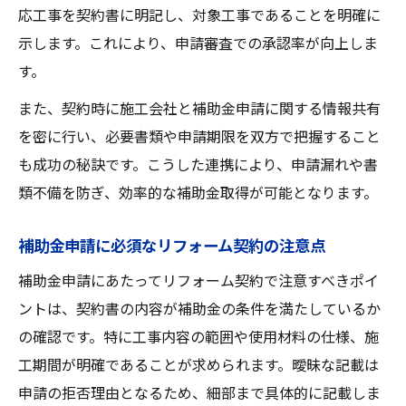
し穴
応工事を契約書に明記し、対象工事であることを明確に
リフォーム契約内容から始める快適住宅への第
示します。これにより、申請審査での承認率が向上しま
一歩
す。
快適な住まい実現はリフォーム契約内容か
また、契約時に施工会社と補助金申請に関する情報共有
ら
を密に行い、必要書類や申請期限を双方で把握すること
リフォーム契約で叶える理想の住宅づくり
も成功の秘訣です。こうした連携により、申請漏れや書
契約内容を活かした快適住宅リフォーム入
類不備を防ぎ、効率的な補助金取得が可能となります。
門
補助金申請に必須なリフォーム契約の注意点
リフォーム契約が導く満足度の高い住まい
リフォーム契約内容が変える快適な住宅生
補助金申請にあたってリフォーム契約で注意すべきポイ
活
ントは、契約書の内容が補助金の条件を満たしているか
の確認です。特に工事内容の範囲や使用材料の仕様、施
工期間が明確であることが求められます。曖昧な記載は
申請の拒否理由となるため、細部まで具体的に記載しま