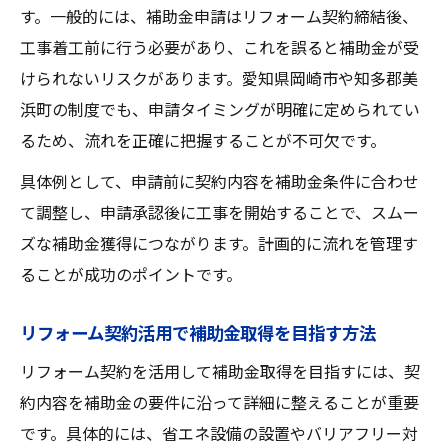
魅力
す。一般的には、補助金申請はリフォーム契約締結後、
工事着工前に行う必要があり、これを誤ると補助金が受
地元で話題のリフォーム契約による実例集
けられないリスクがあります。愛知県岡崎市や知多郡美
リフォームと補助金が活きる実践事例の特
浜町の制度でも、申請タイミングが明確に定められてい
徴
るため、流れを正確に把握することが不可欠です。
失敗しないためのリフォーム契約チェックポイ
具体例として、申請前に契約内容を補助金条件に合わせ
ント
て調整し、申請承認後に工事を開始することで、スムー
リフォーム契約内容で注意すべき落とし穴
ズな補助金獲得につながります。計画的に流れを管理す
契約前に必ず確認したいリフォームの要点
ることが成功のポイントです。
リフォーム契約トラブルを避ける重要ポイ
ント
リフォーム契約活用で補助金取得を目指す方法
補助金申請で損しないリフォーム契約の注
リフォーム契約を活用して補助金取得を目指すには、契
意点
約内容を補助金の要件に沿って詳細に整えることが重要
リフォーム契約内容で見落としがちな落と
です。具体的には、省エネ設備の設置やバリアフリー対