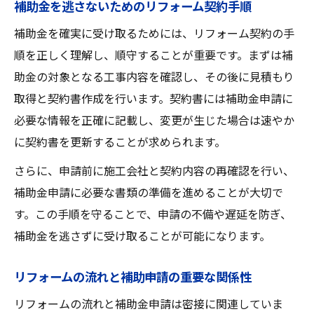
補助金を逃さないためのリフォーム契約手順
補助金を得るためのリフォーム契約活用法
補助金を確実に受け取るためには、リフォーム契約の手
リフォーム契約内容が決め手の補助金活用
順を正しく理解し、順守することが重要です。まずは補
術
助金の対象となる工事内容を確認し、その後に見積もり
契約内容を見直して補助金最大化を狙う方
取得と契約書作成を行います。契約書には補助金申請に
法
必要な情報を正確に記載し、変更が生じた場合は速やか
補助金を最大限受けるリフォーム契約の工
に契約書を更新することが求められます。
夫
さらに、申請前に施工会社と契約内容の再確認を行い、
知多郡美浜町で注目されるリフォーム実例集
補助金申請に必要な書類の準備を進めることが大切で
リフォーム契約内容から生まれた成功実例
す。この手順を守ることで、申請の不備や遅延を防ぎ、
紹介
補助金を逃さずに受け取ることが可能になります。
補助金活用が光るリフォーム事例を徹底解
リフォームの流れと補助申請の重要な関係性
説
リフォーム契約で工事費用を抑えた実例の
リフォームの流れと補助金申請は密接に関連していま